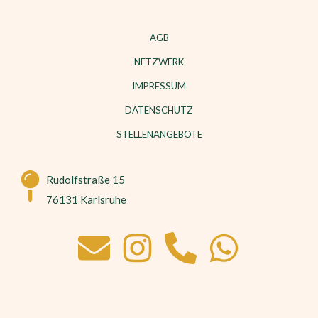
AGB
NETZWERK
IMPRESSUM
DATENSCHUTZ
STELLENANGEBOTE
Rudolfstraße 15
76131 Karlsruhe
E
I
P
W
n
n
h
h
v
s
o
a